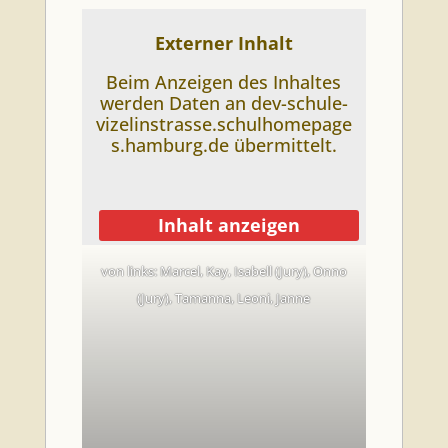
Externer Inhalt
Beim Anzeigen des Inhaltes
werden Daten an dev-schule-
vizelinstrasse.schulhomepage
s.hamburg.de übermittelt.
Inhalt anzeigen
von links: Marcel, Kay, Isabell (Jury), Onno
dev-schule-
vizelinstrasse.schulhome
(Jury), Tamanna, Leoni, Janne
pages.hamburg.de
immer anzeigen
Externen Inhalte immer
anzeigen